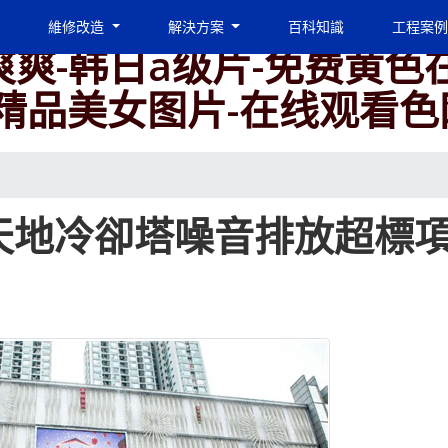
亚洲国产欧美日韩在线-国
維修改造
解決方案
百科知識
工程案例
爽爽-韩日a级片-免费黄色
久精品美女图片-在线观看色
天地冷卻塔噪音排放超標