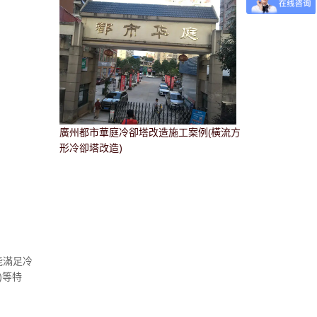
廣州都市華庭冷卻塔改造施工案例(橫流方
形冷卻塔改造)
能滿足冷
)等特