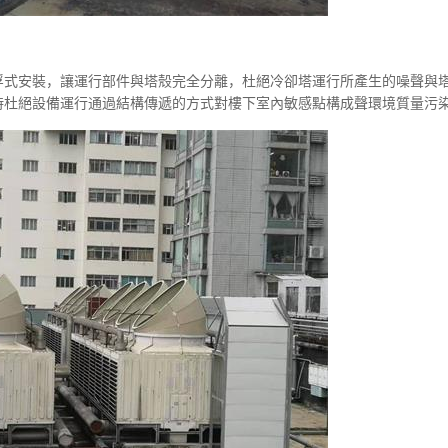
浮式安裝，讓運行部件與塔殼完全分離，杜絕冷卻塔運行所產生的噪聲與
杜絕設備運行通過結構傳遞的方式對樓下室內敏感點構成聲環境質量污染