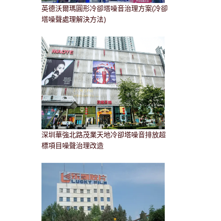
英德沃爾瑪圓形冷卻塔噪音治理方案(冷卻
塔噪聲處理解決方法)
深圳華強北路茂業天地冷卻塔噪音排放超
標項目噪聲治理改造