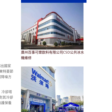
廣州百事可樂飲料有限公司CSD公共冰水
機維修
超出國家
廣東特菱節
塔降噪方
。冷卻塔
對其冷卻
維護保養