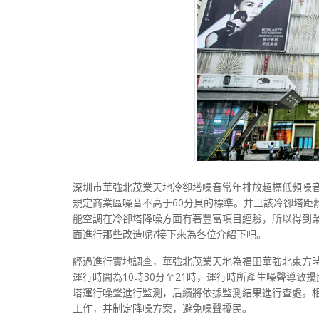
深圳市華強北茂業天地冷卻塔噪音常年排放超標低頻噪音
規定商業區噪音不高于60分貝的標準。并且該冷卻塔距離
能空調在冷卻塔降噪方面有著豐富項目經驗，所以得到
面進行那些改造呢?接下來為各位介紹下吧。
經過進行實地調查，華強北茂業天地為福田華強北東方時
運行時間為10時30分至21時，運行時所產生噪聲導
塔運行噪聲進行監測，后續將依據監測結果進行查處。
工作，并制定降噪方案，避免噪聲擾民。