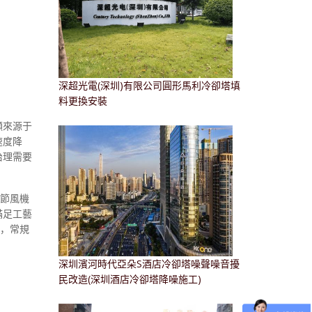
深超光電(深圳)有限公司圓形馬利冷卻塔填
料更換安裝
顯來源于
速度降
治理需要
調節風機
滿足工藝
葉，常規
深圳濱河時代亞朵S酒店冷卻塔噪聲噪音擾
民改造(深圳酒店冷卻塔降噪施工)