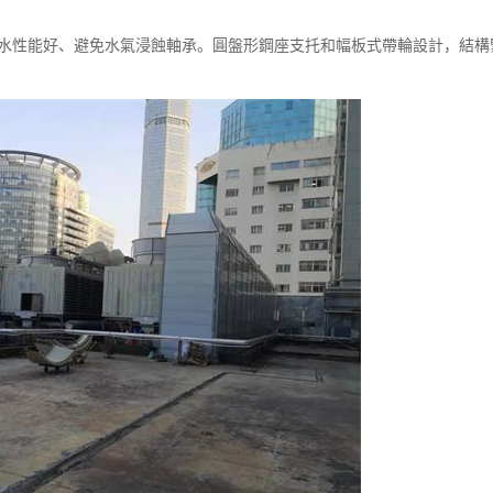
防水性能好、避免水氣浸蝕軸承。圓盤形鋼座支托和幅板式帶輪設計，結構