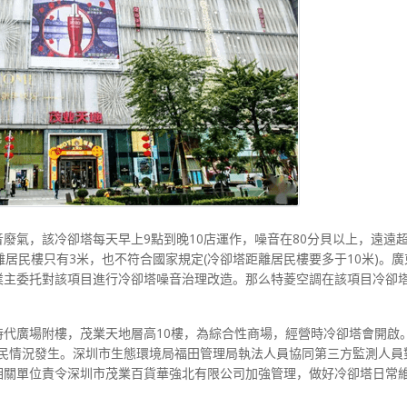
廢氣，該冷卻塔每天早上9點到晚10店運作，噪音在80分貝以上，遠遠
居民樓只有3米，也不符合國家規定(冷卻塔距離居民樓要多于10米)。
業主委托對該項目進行冷卻塔噪音治理改造。那么特菱空調在該項目冷卻
代廣場附樓，茂業天地層高10樓，為綜合性商場，經營時冷卻塔會開啟
致擾民情況發生。深圳市生態環境局福田管理局執法人員協同第三方監測人員
相關單位責令深圳市茂業百貨華強北有限公司加強管理，做好冷卻塔日常