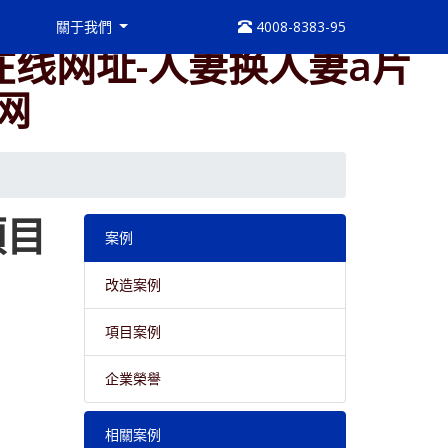
产精品国产三级国产aⅴ原
關于我們
4008-8383-95
在线网址-人妻换人妻a片
网
項目
案例
改造案例
項目案例
企業榮譽
相關案例