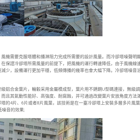
，風機需要克服塔體和播淋阻力完成所需要的設計風量。而冷卻塔噪聲明
，在保證冷卻塔所需風量的前提下，把風機的運行轉速降低，由于風機線
量減少，設備運行更加平穩，低頻傳播的幾率也會大幅下降。冷卻塔噪音
空級鋁合金葉片，輪轂采用金屬模成型，葉片用不銹鋼U型碼連接，無級
。而且其氣動性能好、高強度、耐腐蝕，并可通過改變葉片安放角度方法
塔的4片、6片或者8片風葉，該技術是在一臺冷卻塔上安裝多層多片風
噪音的效果;