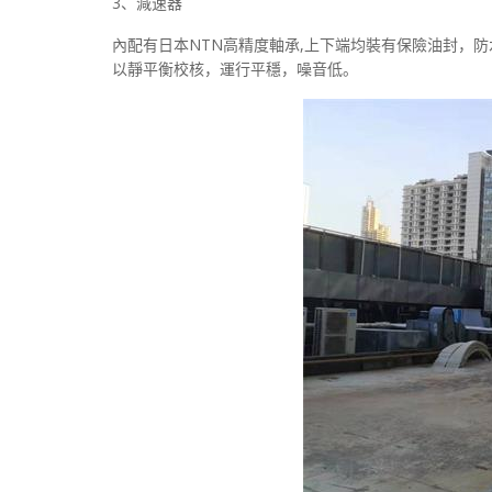
3、減速器
內配有日本NTN高精度軸承,上下端均裝有保險油封，
以靜平衡校核，運行平穩，噪音低。