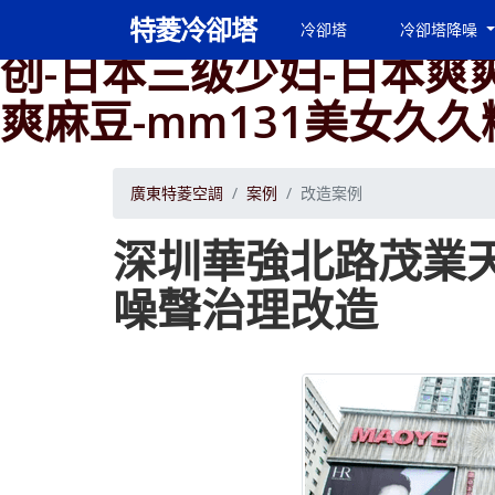
亚洲综合伊人-爱爱91-
特菱冷卻塔
冷卻塔
冷卻塔降噪
创-日本三级少妇-日本爽
爽麻豆-mm131美女久
廣東特菱空調
案例
改造案例
深圳華強北路茂業
噪聲治理改造